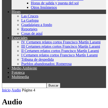
Horas de salida y puesta del sol
Otros fenómenos
Blogs
Las Cruces
La Garlopa
Guadalajara a fondo
Reportajes
Cosas de aquí
Especiales
IV Certamen relatos cortos Francisco Martín Larami
III Certamen relatos cortos Francisco Martín Larami
II Certamen relatos cortos Francisco Martín Larami
I Certamen relatos cortos Francisco Martín Larami
Tribuna de despedida
Pueblos abandonados: Romerosa
Medio Ambiente
Fototeca
Multimedia
Inicio
Audio
Página 4
Audio