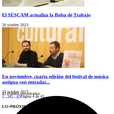
El SESCAM actualiza la Bolsa de Trabajo
26 octubre 2023
En noviembre, cuarta edición del festival de música
antigua con entradas...
25 octubre 2023
42 eventos encontrados.
1
...
3
4
5
...
43
Página 4 de 43
LO+PRÓXIMO (CITAS)