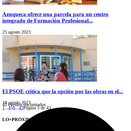
Azuqueca ofrece una parcela para un centro
integrado de Formación Profesional...
25 agosto 2023
El PSOE critica que la opción por las obras en el...
18 agosto 2023
42 eventos encontrados.
1
...
4
5
6
...
43
Página 5 de 43
LO+PRÓXIMO (CITAS)