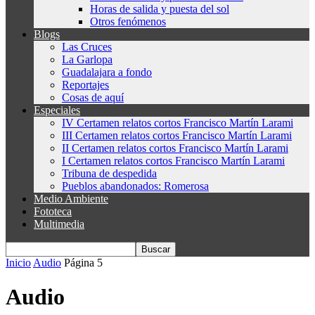
Horas de salida y puesta del sol
Otros fenómenos
Blogs
Las Cruces
La Garlopa
Guadalajara a fondo
Reportajes
Cosas de aquí
Especiales
IV Certamen relatos cortos Francisco Martín Larami
III Certamen relatos cortos Francisco Martín Larami
II Certamen relatos cortos Francisco Martín Larami
I Certamen relatos cortos Francisco Martín Larami
Tribuna de despedida
Pueblos abandonados: Romerosa
Medio Ambiente
Fototeca
Multimedia
Inicio
Audio
Página 5
Audio