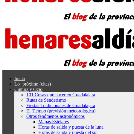
Inicio
Lo+próximo (citas)
Cultura y Ocio
101 Cosas que hacer en Guadalajara
Rutas de Senderismo
Fiestas Tradicionales de Guadalajara
El Tiempo (previsión meteorológica)
Otros fenómenos astronómicos
Mapas Estelares
Horas de salida y puesta de la luna
Horas de salida y puesta del sol