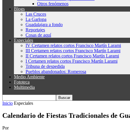
Otros fenómenos
Blogs
Las Cruces
La Garlopa
Guadalajara a fondo
Reportajes
Cosas de aquí
Especiales
IV Certamen relatos cortos Francisco Martín Larami
III Certamen relatos cortos Francisco Martín Larami
II Certamen relatos cortos Francisco Martín Larami
I Certamen relatos cortos Francisco Martín Larami
Tribuna de despedida
Pueblos abandonados: Romerosa
Medio Ambiente
Fototeca
Multimedia
Inicio
Especiales
Calendario de Fiestas Tradicionales de Gua
Por