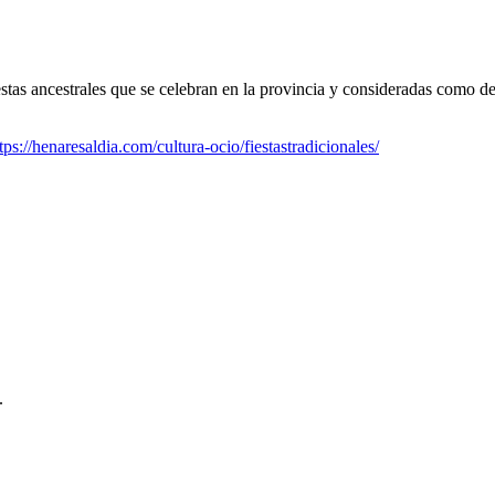
as ancestrales que se celebran en la provincia y consideradas como de I
tps://henaresaldia.com/cultura-ocio/fiestastradicionales/
.