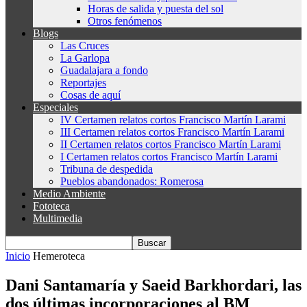
Horas de salida y puesta del sol
Otros fenómenos
Blogs
Las Cruces
La Garlopa
Guadalajara a fondo
Reportajes
Cosas de aquí
Especiales
IV Certamen relatos cortos Francisco Martín Larami
III Certamen relatos cortos Francisco Martín Larami
II Certamen relatos cortos Francisco Martín Larami
I Certamen relatos cortos Francisco Martín Larami
Tribuna de despedida
Pueblos abandonados: Romerosa
Medio Ambiente
Fototeca
Multimedia
Inicio
Hemeroteca
Dani Santamaría y Saeid Barkhordari, las
dos últimas incorporaciones al BM