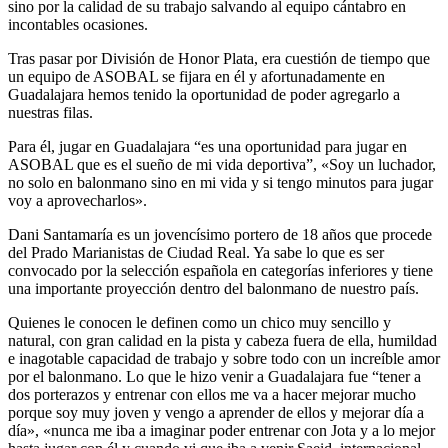
sino por la calidad de su trabajo salvando al equipo cántabro en
incontables ocasiones.
Tras pasar por División de Honor Plata, era cuestión de tiempo que
un equipo de ASOBAL se fijara en él y afortunadamente en
Guadalajara hemos tenido la oportunidad de poder agregarlo a
nuestras filas.
Para él, jugar en Guadalajara “es una oportunidad para jugar en
ASOBAL que es el sueño de mi vida deportiva”, «Soy un luchador,
no solo en balonmano sino en mi vida y si tengo minutos para jugar
voy a aprovecharlos».
Dani Santamaría es un jovencísimo portero de 18 años que procede
del Prado Marianistas de Ciudad Real. Ya sabe lo que es ser
convocado por la selección española en categorías inferiores y tiene
una importante proyección dentro del balonmano de nuestro país.
Quienes le conocen le definen como un chico muy sencillo y
natural, con gran calidad en la pista y cabeza fuera de ella, humildad
e inagotable capacidad de trabajo y sobre todo con un increíble amor
por el balonmano. Lo que le hizo venir a Guadalajara fue “tener a
dos porterazos y entrenar con ellos me va a hacer mejorar mucho
porque soy muy joven y vengo a aprender de ellos y mejorar día a
día», «nunca me iba a imaginar poder entrenar con Jota y a lo mejor