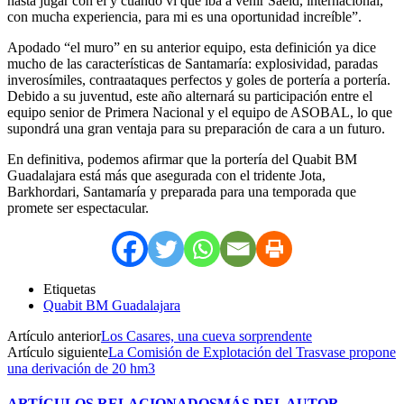
hasta jugar con él y cuando vi que iba a venir Saeid, internacional,
con mucha experiencia, para mi es una oportunidad increíble”.
Apodado “el muro” en su anterior equipo, esta definición ya dice
mucho de las características de Santamaría: explosividad, paradas
inverosímiles, contraataques perfectos y goles de portería a portería.
Debido a su juventud, este año alternará su participación entre el
equipo senior de Primera Nacional y el equipo de ASOBAL, lo que
supondrá una gran ventaja para su preparación de cara a un futuro.
En definitiva, podemos afirmar que la portería del Quabit BM
Guadalajara está más que asegurada con el tridente Jota,
Barkhordari, Santamaría y preparada para una temporada que
promete ser espectacular.
Etiquetas
Quabit BM Guadalajara
Artículo anterior
Los Casares, una cueva sorprendente
Artículo siguiente
La Comisión de Explotación del Trasvase propone
una derivación de 20 hm3
ARTÍCULOS RELACIONADOS
MÁS DEL AUTOR