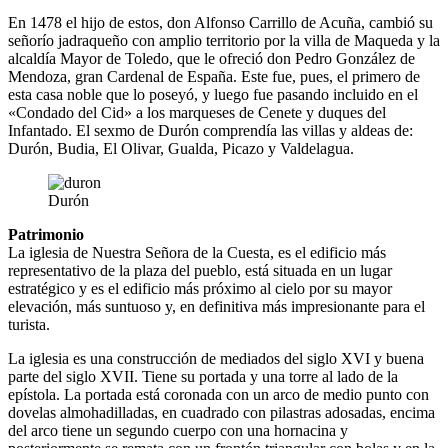
En 1478 el hijo de estos, don Alfonso Carrillo de Acuña, cambió su
señorío jadraqueño con amplio territorio por la villa de Maqueda y la
alcaldía Mayor de Toledo, que le ofreció don Pedro González de
Mendoza, gran Cardenal de España. Este fue, pues, el primero de
esta casa noble que lo poseyó, y luego fue pasando incluido en el
«Condado del Cid» a los marqueses de Cenete y duques del
Infantado. El sexmo de Durón comprendía las villas y aldeas de:
Durón, Budia, El Olivar, Gualda, Picazo y Valdelagua.
Durón
Patrimonio
La iglesia de Nuestra Señora de la Cuesta, es el edificio más
representativo de la plaza del pueblo, está situada en un lugar
estratégico y es el edificio más próximo al cielo por su mayor
elevación, más suntuoso y, en definitiva más impresionante para el
turista.
La iglesia es una construcción de mediados del siglo XVI y buena
parte del siglo XVII. Tiene su portada y una torre al lado de la
epístola. La portada está coronada con un arco de medio punto con
dovelas almohadilladas, en cuadrado con pilastras adosadas, encima
del arco tiene un segundo cuerpo con una hornacina y