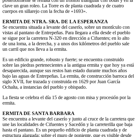
posteriormente se remata con un frontón triangular con bolas y en la
clave un gran roleo. La Torre es de planta cuadrada y de cuatro
cuerpos en sillarejo con la fecha de «1693».
ERMITA DE NTRA. SRA. DE LA ESPERANZA
Se encuentra situada a levante del caserío, sobre un montículo con
vistas al pantano de Entrepeñas. Para llegara a ella desde el pueblo
se sigue por la carretera N-320 en dirección a Cifuentes; en lo alto
de una loma, a la derecha, y a unos dos kilómetros del pueblo sale
un carril que nos lleva a la ermita.
Es un edificio grande, robusto y fuerte; se encuentra construido
sobre las piedras pertenecientes a la antigua ermita y que hoy ya está
desaparecida, aunque sus restos han estado durante muchos años
bajo las aguas de Entrepeñas. La ermita, de construcción barroca del
siglo XVII, fue trazada y construida en 1629 por Juan García
Ochaíta, a instancias del pueblo y obispado.
La fiesta se celebra el día 15 de agosto con misa y procesión por la
ermita.
ERMITA DE SANTA BARBARA
Se encuentra a levante del caserío y junto al cruce de la carretera que
une las localidades de Cifuentes y Sacedón y la carreterilla que baja
hasta el pantano. Es un pequeño edificio de planta cuadrada y de
estructura alargada; sobre el muro de poniente, que es visible desde