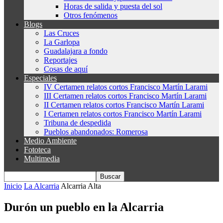
Horas de salida y puesta del sol
Otros fenómenos
Blogs
Las Cruces
La Garlopa
Guadalajara a fondo
Reportajes
Cosas de aquí
Especiales
IV Certamen relatos cortos Francisco Martín Larami
III Certamen relatos cortos Francisco Martín Larami
II Certamen relatos cortos Francisco Martín Larami
I Certamen relatos cortos Francisco Martín Larami
Tribuna de despedida
Pueblos abandonados: Romerosa
Medio Ambiente
Fototeca
Multimedia
Inicio
La Alcarria
Alcarria Alta
Durón un pueblo en la Alcarria