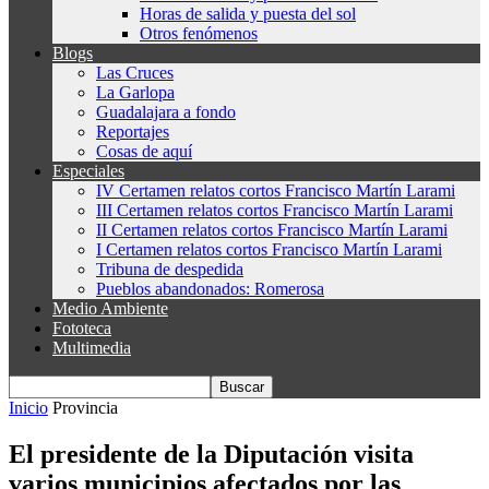
Horas de salida y puesta del sol
Otros fenómenos
Blogs
Las Cruces
La Garlopa
Guadalajara a fondo
Reportajes
Cosas de aquí
Especiales
IV Certamen relatos cortos Francisco Martín Larami
III Certamen relatos cortos Francisco Martín Larami
II Certamen relatos cortos Francisco Martín Larami
I Certamen relatos cortos Francisco Martín Larami
Tribuna de despedida
Pueblos abandonados: Romerosa
Medio Ambiente
Fototeca
Multimedia
Inicio
Provincia
El presidente de la Diputación visita
varios municipios afectados por las