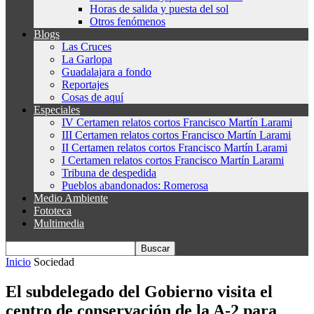
Horas de salida y puesta del sol
Otros fenómenos
Blogs
Las Cruces
La Garlopa
Guadalajara a fondo
Reportajes
Cosas de aquí
Especiales
IV Certamen relatos cortos Francisco Martín Larami
III Certamen relatos cortos Francisco Martín Larami
II Certamen relatos cortos Francisco Martín Larami
I Certamen relatos cortos Francisco Martín Larami
Tribuna de despedida
Pueblos abandonados: Romerosa
Medio Ambiente
Fototeca
Multimedia
Inicio
Sociedad
El subdelegado del Gobierno visita el
centro de conservación de la A-2 para