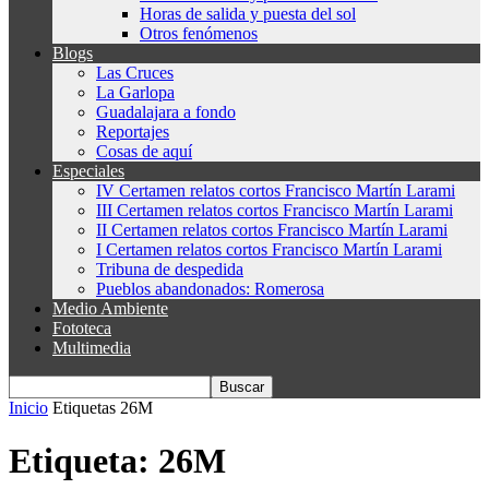
Horas de salida y puesta del sol
Otros fenómenos
Blogs
Las Cruces
La Garlopa
Guadalajara a fondo
Reportajes
Cosas de aquí
Especiales
IV Certamen relatos cortos Francisco Martín Larami
III Certamen relatos cortos Francisco Martín Larami
II Certamen relatos cortos Francisco Martín Larami
I Certamen relatos cortos Francisco Martín Larami
Tribuna de despedida
Pueblos abandonados: Romerosa
Medio Ambiente
Fototeca
Multimedia
Inicio
Etiquetas
26M
Etiqueta: 26M