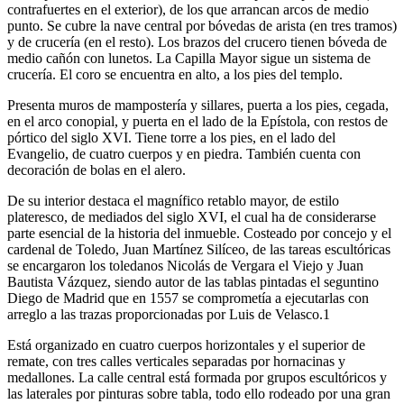
contrafuertes en el exterior), de los que arrancan arcos de medio
punto. Se cubre la nave central por bóvedas de arista (en tres tramos)
y de crucería (en el resto). Los brazos del crucero tienen bóveda de
medio cañón con lunetos. La Capilla Mayor sigue un sistema de
crucería. El coro se encuentra en alto, a los pies del templo.
Presenta muros de mampostería y sillares, puerta a los pies, cegada,
en el arco conopial, y puerta en el lado de la Epístola, con restos de
pórtico del siglo XVI. Tiene torre a los pies, en el lado del
Evangelio, de cuatro cuerpos y en piedra. También cuenta con
decoración de bolas en el alero.
De su interior destaca el magnífico retablo mayor, de estilo
plateresco, de mediados del siglo XVI, el cual ha de considerarse
parte esencial de la historia del inmueble. Costeado por concejo y el
cardenal de Toledo, Juan Martínez Silíceo, de las tareas escultóricas
se encargaron los toledanos Nicolás de Vergara el Viejo y Juan
Bautista Vázquez, siendo autor de las tablas pintadas el seguntino
Diego de Madrid que en 1557 se comprometía a ejecutarlas con
arreglo a las trazas proporcionadas por Luis de Velasco.1
Está organizado en cuatro cuerpos horizontales y el superior de
remate, con tres calles verticales separadas por hornacinas y
medallones. La calle central está formada por grupos escultóricos y
las laterales por pinturas sobre tabla, todo ello rodeado por una gran