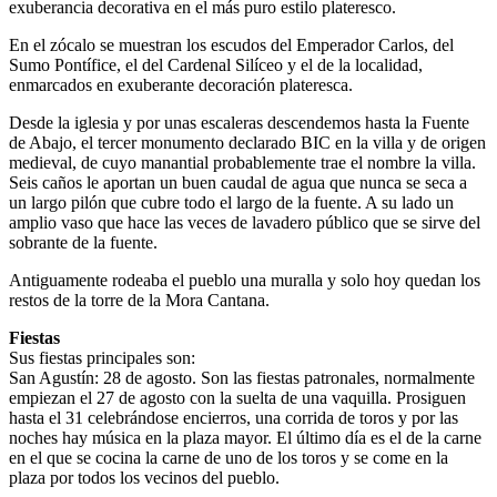
exuberancia decorativa en el más puro estilo plateresco.
En el zócalo se muestran los escudos del Emperador Carlos, del
Sumo Pontífice, el del Cardenal Silíceo y el de la localidad,
enmarcados en exuberante decoración plateresca.
Desde la iglesia y por unas escaleras descendemos hasta la Fuente
de Abajo, el tercer monumento declarado BIC en la villa y de origen
medieval, de cuyo manantial probablemente trae el nombre la villa.
Seis caños le aportan un buen caudal de agua que nunca se seca a
un largo pilón que cubre todo el largo de la fuente. A su lado un
amplio vaso que hace las veces de lavadero público que se sirve del
sobrante de la fuente.
Antiguamente rodeaba el pueblo una muralla y solo hoy quedan los
restos de la torre de la Mora Cantana.
Fiestas
Sus fiestas principales son:
San Agustín: 28 de agosto. Son las fiestas patronales, normalmente
empiezan el 27 de agosto con la suelta de una vaquilla. Prosiguen
hasta el 31 celebrándose encierros, una corrida de toros y por las
noches hay música en la plaza mayor. El último día es el de la carne
en el que se cocina la carne de uno de los toros y se come en la
plaza por todos los vecinos del pueblo.