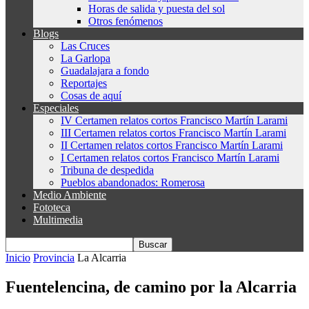
Horas de salida y puesta del sol
Otros fenómenos
Blogs
Las Cruces
La Garlopa
Guadalajara a fondo
Reportajes
Cosas de aquí
Especiales
IV Certamen relatos cortos Francisco Martín Larami
III Certamen relatos cortos Francisco Martín Larami
II Certamen relatos cortos Francisco Martín Larami
I Certamen relatos cortos Francisco Martín Larami
Tribuna de despedida
Pueblos abandonados: Romerosa
Medio Ambiente
Fototeca
Multimedia
Inicio
Provincia
La Alcarria
Fuentelencina, de camino por la Alcarria