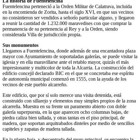
La historia de Fuentelencina
Fuentelencina perteneció a la Orden Militar de Calatrava, incluida
en la encomienda de Zorita, hasta el siglo XVI, en que sus vecinos
no consintieron ser vendidos a señorío particular alguno, y llegaron
a reunir la cantidad de 1.232.000 maravedises con que comprar la
permanencia de su pertenencia al Rey y a la Orden, siendo
considerada Villa de jurisdicción propia.
Sus monumentos
Llegamos a Fuentelencina, donde además de una encantadora plaza
mayor con Ayuntamiento de soportaladas galerías, se puede visitar la
iglesia y en ella maravillarse ante el retablo mayor, quizás el más
impresionante y multicolor de toda la Alcarria. La construcción del
edificio concejil declarado BIC en el que se concretaba ese espíritu
de autonomía municipal comenzó en 1555, con la ayuda de los
vecinos de este pueblo alcarreño.
Este edificio, que por sí solo merece una visita detenida, está
construido con sillarejo y elementos muy simples propios de la zona
alcarreña. Muestra en su frente un paramento abierto con doble
galería superpuesta, en la que aparecen ocho columnas bajas, de
piedra caliza bien tallada, y otras tantas en el piso principal, de
madera, que soportan arquitrabados dinteles por medio de sencillos
capiteles y zapatas de madera tallada.
En la planta baja, y descentrada del muro principal, se encuentra la