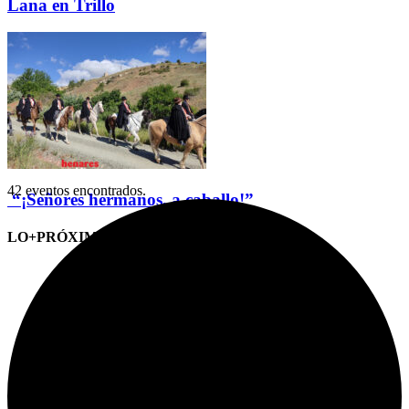
Lana en Trillo
42 eventos encontrados.
“¡Señores hermanos, a caballo!”
LO+PRÓXIMO (CITAS)