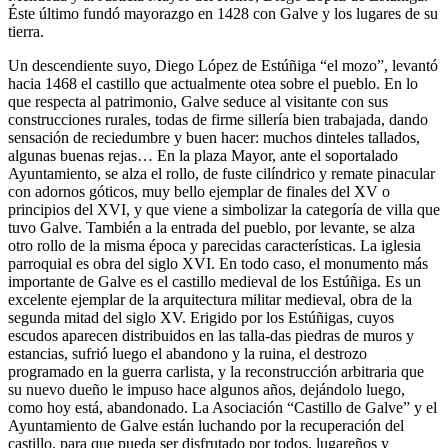
Éste último fundó mayorazgo en 1428 con Galve y los lugares de su
tierra.
Un descendiente suyo, Diego López de Estúñiga “el mozo”, levantó
hacia 1468 el castillo que actualmente otea sobre el pueblo. En lo
que respecta al patrimonio, Galve seduce al visitante con sus
construcciones rurales, todas de firme sillería bien trabajada, dando
sensación de reciedumbre y buen hacer: muchos dinteles tallados,
algunas buenas rejas… En la plaza Mayor, ante el soportalado
Ayuntamiento, se alza el rollo, de fuste cilíndrico y remate pinacular
con adornos góticos, muy bello ejemplar de finales del XV o
principios del XVI, y que viene a simbolizar la categoría de villa que
tuvo Galve. También a la entrada del pueblo, por levante, se alza
otro rollo de la misma época y parecidas características. La iglesia
parroquial es obra del siglo XVI. En todo caso, el monumento más
importante de Galve es el castillo medieval de los Estúñiga. Es un
excelente ejemplar de la arquitectura militar medieval, obra de la
segunda mitad del siglo XV. Erigido por los Estúñigas, cuyos
escudos aparecen distribuidos en las talla-das piedras de muros y
estancias, sufrió luego el abandono y la ruina, el destrozo
programado en la guerra carlista, y la reconstrucción arbitraria que
su nuevo dueño le impuso hace algunos años, dejándolo luego,
como hoy está, abandonado. La Asociación “Castillo de Galve” y el
Ayuntamiento de Galve están luchando por la recuperación del
castillo, para que pueda ser disfrutado por todos, lugareños y