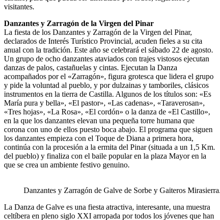
visitantes.
Danzantes y Zarragón de la Virgen del Pinar
La fiesta de los Danzantes y Zarragón de la Virgen del Pinar,
declarados de Interés Turístico Provincial, acuden fieles a su cita
anual con la tradición. Este año se celebrará el sábado 22 de agosto.
Un grupo de ocho danzantes ataviados con trajes vistosos ejecutan
danzas de palos, castañuelas y cintas. Ejecutan la Danza
acompañados por el «Zarragón», figura grotesca que lidera el grupo
y pide la voluntad al pueblo, y por dulzainas y tamboriles, clásicos
instrumentos en la tierra de Castilla. Algunos de los títulos son: «Es
María pura y bella», «El pastor», «Las cadenas», «Taraverosan»,
«Tres hojas», «La Rosa», «El cordón» o la danza de «El Castillo»,
en la que los danzantes elevan una pequeña torre humana que
corona con uno de ellos puesto boca abajo. El programa que siguen
los danzantes empieza con el Toque de Diana a primera hora,
continúa con la procesión a la ermita del Pinar (situada a un 1,5 Km.
del pueblo) y finaliza con el baile popular en la plaza Mayor en la
que se crea un ambiente festivo genuino.
Danzantes y Zarragón de Galve de Sorbe y Gaiteros Mirasierra.
La Danza de Galve es una fiesta atractiva, interesante, una muestra
celtíbera en pleno siglo XXI arropada por todos los jóvenes que han