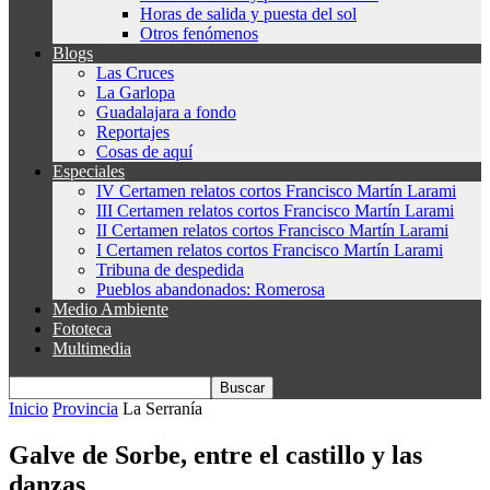
Horas de salida y puesta del sol
Otros fenómenos
Blogs
Las Cruces
La Garlopa
Guadalajara a fondo
Reportajes
Cosas de aquí
Especiales
IV Certamen relatos cortos Francisco Martín Larami
III Certamen relatos cortos Francisco Martín Larami
II Certamen relatos cortos Francisco Martín Larami
I Certamen relatos cortos Francisco Martín Larami
Tribuna de despedida
Pueblos abandonados: Romerosa
Medio Ambiente
Fototeca
Multimedia
Inicio
Provincia
La Serranía
Galve de Sorbe, entre el castillo y las
danzas