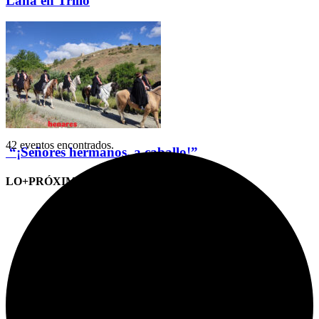
Lana en Trillo
42 eventos encontrados.
“¡Señores hermanos, a caballo!”
LO+PRÓXIMO (CITAS)