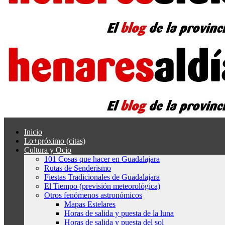
Inicio
Lo+próximo (citas)
Cultura y Ocio
101 Cosas que hacer en Guadalajara
Rutas de Senderismo
Fiestas Tradicionales de Guadalajara
El Tiempo (previsión meteorológica)
Otros fenómenos astronómicos
Mapas Estelares
Horas de salida y puesta de la luna
Horas de salida y puesta del sol