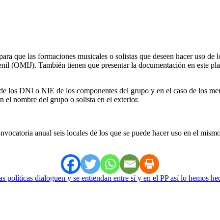
 para que las formaciones musicales o solistas que deseen hacer uso de 
enil (OMIJ). También tienen que presentar la documentación en este pla
 de los DNI o NIE de los componentes del grupo y en el caso de los men
 el nombre del grupo o solista en el exterior.
nvocatoria anual seis locales de los que se puede hacer uso en el mismo
s políticas dialoguen y se entiendan entre sí y en el PP así lo hemos h