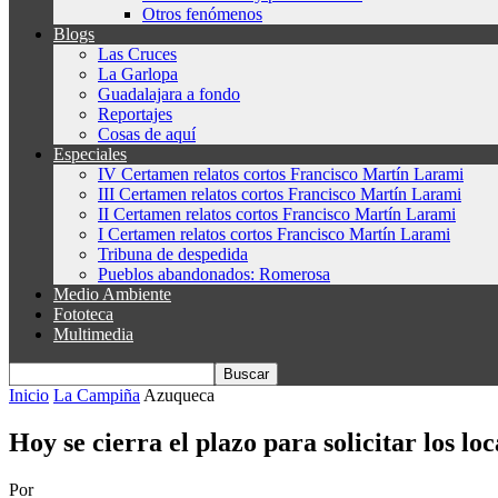
Otros fenómenos
Blogs
Las Cruces
La Garlopa
Guadalajara a fondo
Reportajes
Cosas de aquí
Especiales
IV Certamen relatos cortos Francisco Martín Larami
III Certamen relatos cortos Francisco Martín Larami
II Certamen relatos cortos Francisco Martín Larami
I Certamen relatos cortos Francisco Martín Larami
Tribuna de despedida
Pueblos abandonados: Romerosa
Medio Ambiente
Fototeca
Multimedia
Inicio
La Campiña
Azuqueca
Hoy se cierra el plazo para solicitar los lo
Por