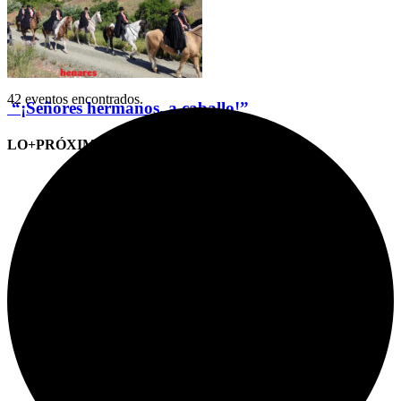
42 eventos encontrados.
“¡Señores hermanos, a caballo!”
LO+PRÓXIMO (CITAS)