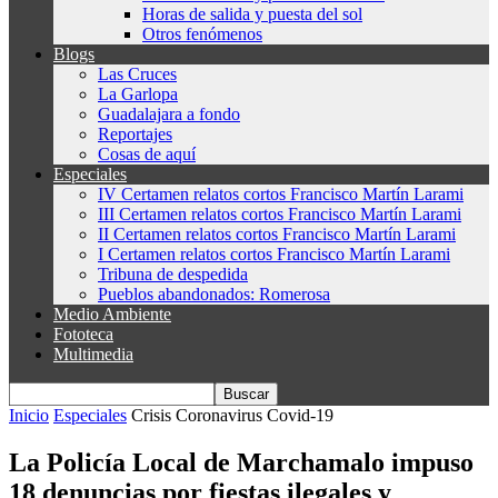
Horas de salida y puesta del sol
Otros fenómenos
Blogs
Las Cruces
La Garlopa
Guadalajara a fondo
Reportajes
Cosas de aquí
Especiales
IV Certamen relatos cortos Francisco Martín Larami
III Certamen relatos cortos Francisco Martín Larami
II Certamen relatos cortos Francisco Martín Larami
I Certamen relatos cortos Francisco Martín Larami
Tribuna de despedida
Pueblos abandonados: Romerosa
Medio Ambiente
Fototeca
Multimedia
Inicio
Especiales
Crisis Coronavirus Covid-19
La Policía Local de Marchamalo impuso
18 denuncias por fiestas ilegales y