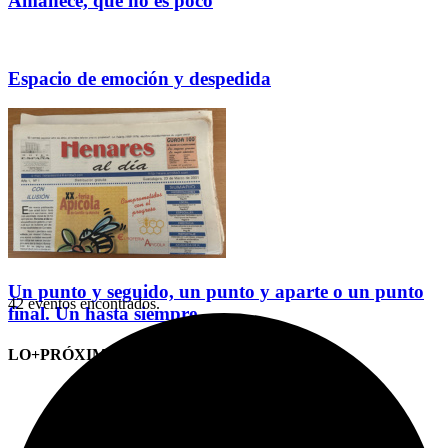
Amanece, que no es poco
Espacio de emoción y despedida
Un punto y seguido, un punto y aparte o un punto
42 eventos encontrados.
final. Un hasta siempre
LO+PRÓXIMO (CITAS)