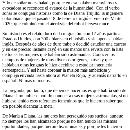
Y lo de soñar no es baladí, porque en esa palabra maravillosa y
evocadora se reconoce el avance de la humanidad. Con el verbo
soñar se conjugan historias como la de Diana Trujillo, la ingeniera
colombiana que el pasado 18 de febrero dirigió el vuelo de Marte
2020, que culminó con el aterrizaje del robot Perseverance.
Su historia es el relato duro de la migración: con 17 años partió a
Estados Unidos, con 300 dólares en el bolsillo y sin apenas hablar
inglés. Después de años de duro trabajo decidió estudiar una carrera
y en ese preciso instante cayó en sus manos una revista con la lista
de todas las mujeres que habían sido astronautas. Conocer los
ejemplos de mujeres de muy diversos orígenes, países y que
hablaban otras lenguas le hizo decidirse a estudiar ingeniería
aeroespacial. Y así hasta coronar la misión más ambiciosa y
compleja enviada hasta ahora al Planeta Rojo, ¡y además narrarlo en
español! Ni más ni menos.
La pregunta, por tanto, que debemos hacernos es qué habría sido de
Diana si no hubiese podido conocer a esas mujeres astronautas, si no
hubiese tenido esos referentes femeninos que le hicieron saber que
era posible alcanzar la meta.
De María a Diana, las mujeres han perseguido sus sueños, aunque
no siempre los han alcanzado porque no han tenido las mismas
oportunidades, porque fueron discriminadas y porque les hicieron