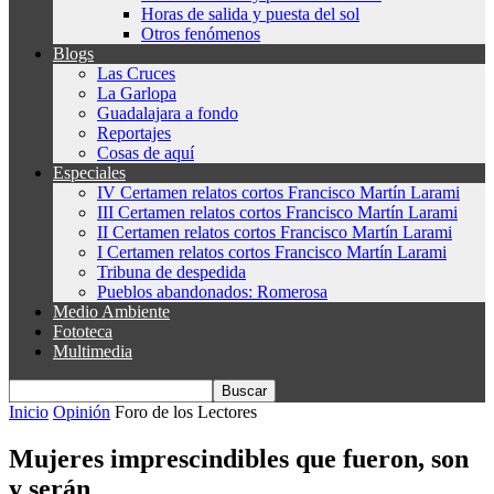
Horas de salida y puesta del sol
Otros fenómenos
Blogs
Las Cruces
La Garlopa
Guadalajara a fondo
Reportajes
Cosas de aquí
Especiales
IV Certamen relatos cortos Francisco Martín Larami
III Certamen relatos cortos Francisco Martín Larami
II Certamen relatos cortos Francisco Martín Larami
I Certamen relatos cortos Francisco Martín Larami
Tribuna de despedida
Pueblos abandonados: Romerosa
Medio Ambiente
Fototeca
Multimedia
Inicio
Opinión
Foro de los Lectores
Mujeres imprescindibles que fueron, son
y serán