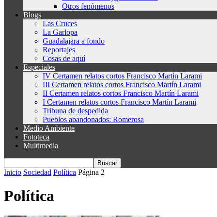
Otros fenómenos
Blogs
Las Cruces
La Garlopa
Guadalajara a fondo
Reportajes
Cosas de aquí
Especiales
IV Certamen relatos cortos Francisco Martín Larami
III Certamen relatos cortos Francisco Martín Larami
II Certamen relatos cortos Francisco Martín Larami
I Certamen relatos cortos Francisco Martín Larami
Tribuna de despedida
Pueblos abandonados: Romerosa
Medio Ambiente
Fototeca
Multimedia
Inicio
Sociedad
Política
Página 2
Política