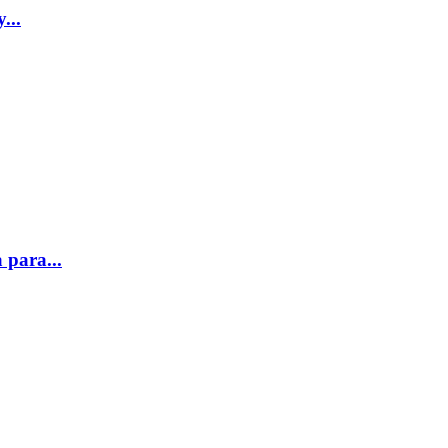
...
 para...