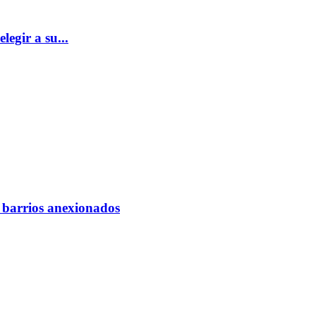
egir a su...
s barrios anexionados