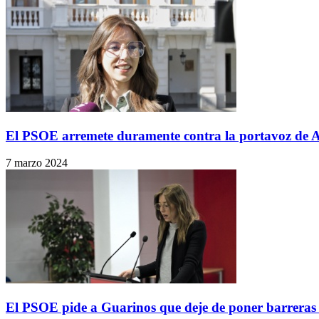
El PSOE arremete duramente contra la portavoz de 
7 marzo 2024
El PSOE pide a Guarinos que deje de poner barreras 