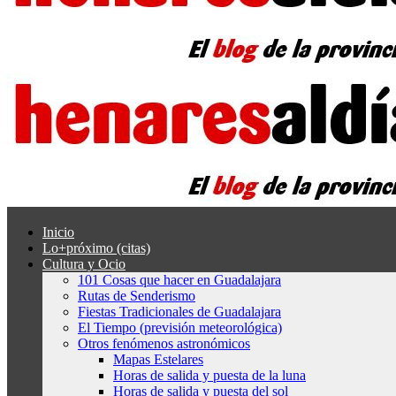
Inicio
Lo+próximo (citas)
Cultura y Ocio
101 Cosas que hacer en Guadalajara
Rutas de Senderismo
Fiestas Tradicionales de Guadalajara
El Tiempo (previsión meteorológica)
Otros fenómenos astronómicos
Mapas Estelares
Horas de salida y puesta de la luna
Horas de salida y puesta del sol