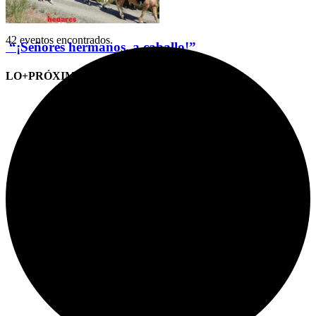
42 eventos encontrados.
“¡Señores hermanos, a caballo!”
LO+PRÓXIMO (CITAS)