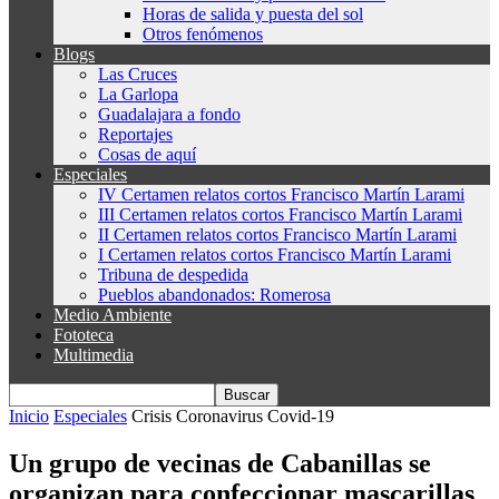
Horas de salida y puesta del sol
Otros fenómenos
Blogs
Las Cruces
La Garlopa
Guadalajara a fondo
Reportajes
Cosas de aquí
Especiales
IV Certamen relatos cortos Francisco Martín Larami
III Certamen relatos cortos Francisco Martín Larami
II Certamen relatos cortos Francisco Martín Larami
I Certamen relatos cortos Francisco Martín Larami
Tribuna de despedida
Pueblos abandonados: Romerosa
Medio Ambiente
Fototeca
Multimedia
Inicio
Especiales
Crisis Coronavirus Covid-19
Un grupo de vecinas de Cabanillas se
organizan para confeccionar mascarillas