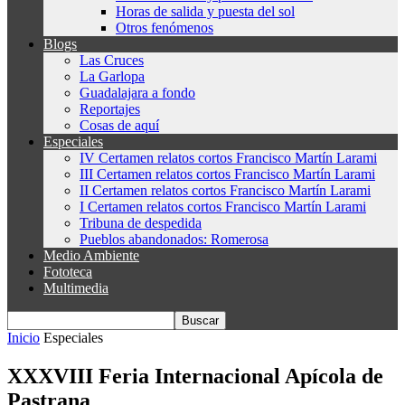
Horas de salida y puesta del sol
Otros fenómenos
Blogs
Las Cruces
La Garlopa
Guadalajara a fondo
Reportajes
Cosas de aquí
Especiales
IV Certamen relatos cortos Francisco Martín Larami
III Certamen relatos cortos Francisco Martín Larami
II Certamen relatos cortos Francisco Martín Larami
I Certamen relatos cortos Francisco Martín Larami
Tribuna de despedida
Pueblos abandonados: Romerosa
Medio Ambiente
Fototeca
Multimedia
Inicio
Especiales
XXXVIII Feria Internacional Apícola de
Pastrana