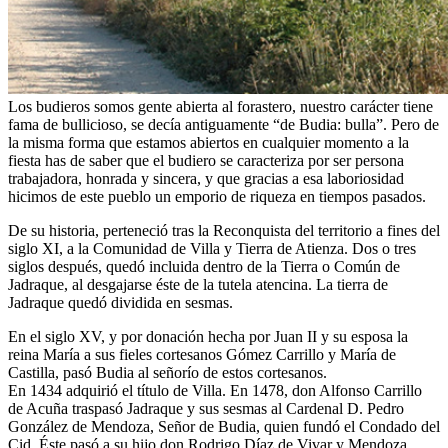
Los budieros somos gente abierta al forastero, nuestro carácter tiene
fama de bullicioso, se decía antiguamente “de Budia: bulla”. Pero de
la misma forma que estamos abiertos en cualquier momento a la
fiesta has de saber que el budiero se caracteriza por ser persona
trabajadora, honrada y sincera, y que gracias a esa laboriosidad
hicimos de este pueblo un emporio de riqueza en tiempos pasados.
De su historia, perteneció tras la Reconquista del territorio a fines del
siglo XI, a la Comunidad de Villa y Tierra de Atienza. Dos o tres
siglos después, quedó incluida dentro de la Tierra o Común de
Jadraque, al desgajarse éste de la tutela atencina. La tierra de
Jadraque quedó dividida en sesmas.
En el siglo XV, y por donación hecha por Juan II y su esposa la
reina María a sus fieles cortesanos Gómez Carrillo y María de
Castilla, pasó Budia al señorío de estos cortesanos.
En 1434 adquirió el título de Villa. En 1478, don Alfonso Carrillo
de Acuña traspasó Jadraque y sus sesmas al Cardenal D. Pedro
González de Mendoza, Señor de Budia, quien fundó el Condado del
Cid. Éste pasó a su hijo don Rodrigo Díaz de Vivar y Mendoza,