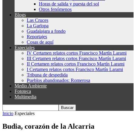
Horas de salida y puesta del sol
Otros fenómenos
Blogs
Las Cruces
La Garlopa
Guadalajara a fondo
Reportajes
Cosas de aquí
Especiales
IV Certamen relatos cortos Francisco Martín Larami
III Certamen relatos cortos Francisco Martín Larami
II Certamen relatos cortos Francisco Martín Larami
I Certamen relatos cortos Francisco Martín Larami
Tribuna de despedida
Pueblos abandonados: Romerosa
Medio Ambiente
Fototeca
Multimedia
Inicio
Especiales
Budia, corazón de la Alcarria