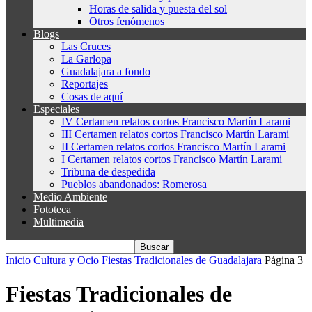
Horas de salida y puesta del sol
Otros fenómenos
Blogs
Las Cruces
La Garlopa
Guadalajara a fondo
Reportajes
Cosas de aquí
Especiales
IV Certamen relatos cortos Francisco Martín Larami
III Certamen relatos cortos Francisco Martín Larami
II Certamen relatos cortos Francisco Martín Larami
I Certamen relatos cortos Francisco Martín Larami
Tribuna de despedida
Pueblos abandonados: Romerosa
Medio Ambiente
Fototeca
Multimedia
Inicio
Cultura y Ocio
Fiestas Tradicionales de Guadalajara
Página 3
Fiestas Tradicionales de