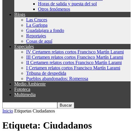
Horas de salida y puesta del sol
Otros fenómenos
Blogs
Las Cruces
La Garlopa
Guadalajara a fondo
Reportajes
Cosas de aquí
Especiales
IV Certamen relatos cortos Francisco Martín Larami
III Certamen relatos cortos Francisco Martín Larami
II Certamen relatos cortos Francisco Martín Larami
I Certamen relatos cortos Francisco Martín Larami
Tribuna de despedida
Pueblos abandonados: Romerosa
Medio Ambiente
Fototeca
Multimedia
Inicio
Etiquetas
Ciudadanos
Etiqueta: Ciudadanos