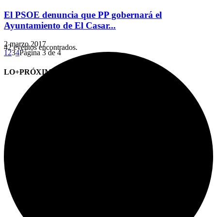
El PSOE denuncia que PP gobernará el
Ayuntamiento de El Casar...
2 marzo 2017
42 eventos encontrados.
1
2
3
4
Página 3 de 4
LO+PRÓXIMO (CITAS)