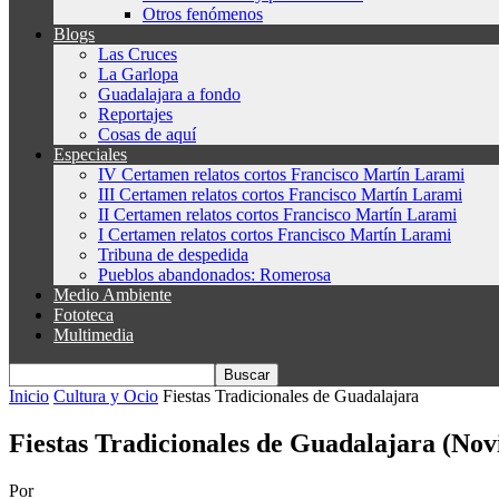
Otros fenómenos
Blogs
Las Cruces
La Garlopa
Guadalajara a fondo
Reportajes
Cosas de aquí
Especiales
IV Certamen relatos cortos Francisco Martín Larami
III Certamen relatos cortos Francisco Martín Larami
II Certamen relatos cortos Francisco Martín Larami
I Certamen relatos cortos Francisco Martín Larami
Tribuna de despedida
Pueblos abandonados: Romerosa
Medio Ambiente
Fototeca
Multimedia
Inicio
Cultura y Ocio
Fiestas Tradicionales de Guadalajara
Fiestas Tradicionales de Guadalajara (No
Por