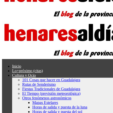
Inicio
Lo+próximo (citas)
Cultura y Ocio
101 Cosas que hacer en Guadalajara
Rutas de Senderismo
Fiestas Tradicionales de Guadalajara
El Tiempo (previsión meteorológica)
Otros fenómenos astronómicos
Mapas Estelares
Horas de salida y puesta de la luna
Horas de salida y puesta del sol