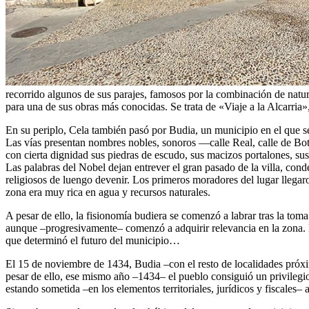
recorrido algunos de sus parajes, famosos por la combinación de natur
para una de sus obras más conocidas. Se trata de «Viaje a la Alcarria
En su periplo, Cela también pasó por Budia, un municipio en el que s
Las vías presentan nombres nobles, sonoros —calle Real, calle de Boter
con cierta dignidad sus piedras de escudo, sus macizos portalones, sus
Las palabras del Nobel dejan entrever el gran pasado de la villa, con
religiosos de luengo devenir. Los primeros moradores del lugar llegaro
zona era muy rica en agua y recursos naturales.
A pesar de ello, la fisionomía budiera se comenzó a labrar tras la to
aunque –progresivamente– comenzó a adquirir relevancia en la zona. 
que determinó el futuro del municipio…
El 15 de noviembre de 1434, Budia –con el resto de localidades próxi
pesar de ello, ese mismo año –1434– el pueblo consiguió un privilegio 
estando sometida –en los elementos territoriales, jurídicos y fiscale