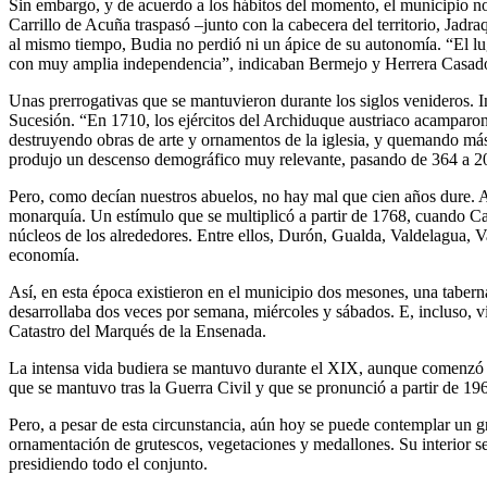
Sin embargo, y de acuerdo a los hábitos del momento, el municipio n
Carrillo de Acuña traspasó –junto con la cabecera del territorio, Jad
al mismo tiempo, Budia no perdió ni un ápice de su autonomía. “El lu
con muy amplia independencia”, indicaban Bermejo y Herrera Casad
Unas prerrogativas que se mantuvieron durante los siglos venideros. 
Sucesión. “En 1710, los ejércitos del Archiduque austriaco acamparon 
destruyendo obras de arte y ornamentos de la iglesia, y quemando más
produjo un descenso demográfico muy relevante, pasando de 364 a 2
Pero, como decían nuestros abuelos, no hay mal que cien años dure. Al f
monarquía. Un estímulo que se multiplicó a partir de 1768, cuando Car
núcleos de los alrededores. Entre ellos, Durón, Gualda, Valdelagua, 
economía.
Así, en esta época existieron en el municipio dos mesones, una taberna
desarrollaba dos veces por semana, miércoles y sábados. E, incluso, v
Catastro del Marqués de la Ensenada.
La intensa vida budiera se mantuvo durante el XIX, aunque comenzó a
que se mantuvo tras la Guerra Civil y que se pronunció a partir de 196
Pero, a pesar de esta circunstancia, aún hoy se puede contemplar un gra
ornamentación de grutescos, vegetaciones y medallones. Su interior se 
presidiendo todo el conjunto.