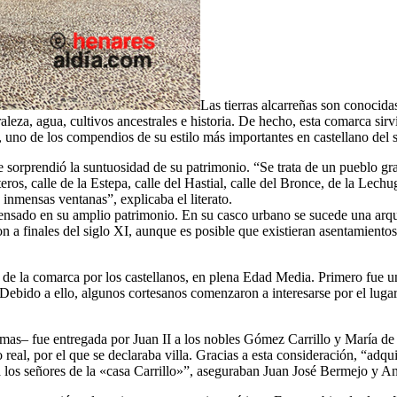
Las tierras alcarreñas son conocida
aleza, agua, cultivos ancestrales e historia. De hecho, esta comarca si
», uno de los compendios de su estilo más importantes en castellano del
e sorprendió la suntuosidad de su patrimonio. “Se trata de un pueblo g
os, calle de la Estepa, calle del Hastial, calle del Bronce, de la Lechu
 inmensas ventanas”, explicaba el literato.
densado en su amplio patrimonio. En su casco urbano se sucede una arqui
n a finales del siglo XI, aunque es posible que existieran asentamientos
ma de la comarca por los castellanos, en plena Edad Media. Primero fue 
Debido a ello, algunos cortesanos comenzaron a interesarse por el lug
mas– fue entregada por Juan II a los nobles Gómez Carrillo y María de 
real, por el que se declaraba villa. Gracias a esta consideración, “adq
s– a los señores de la «casa Carrillo»”, aseguraban Juan José Bermejo y