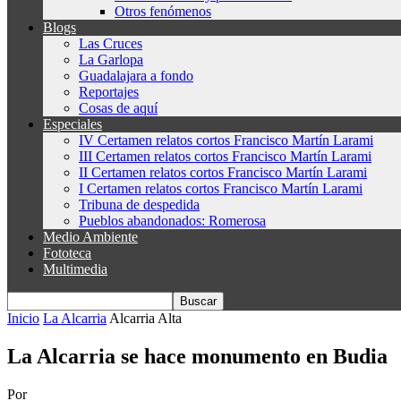
Otros fenómenos
Blogs
Las Cruces
La Garlopa
Guadalajara a fondo
Reportajes
Cosas de aquí
Especiales
IV Certamen relatos cortos Francisco Martín Larami
III Certamen relatos cortos Francisco Martín Larami
II Certamen relatos cortos Francisco Martín Larami
I Certamen relatos cortos Francisco Martín Larami
Tribuna de despedida
Pueblos abandonados: Romerosa
Medio Ambiente
Fototeca
Multimedia
Inicio
La Alcarria
Alcarria Alta
La Alcarria se hace monumento en Budia
Por