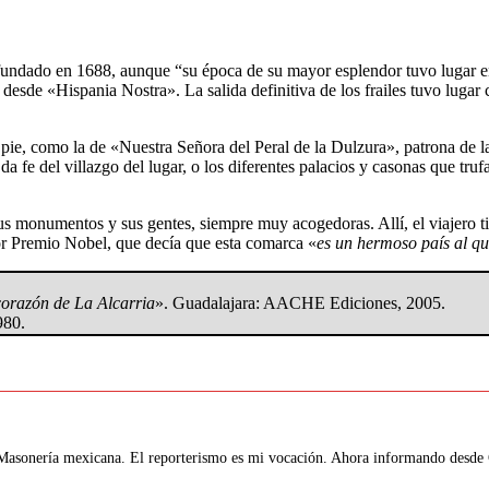
fundado en 1688, aunque “su época de su mayor esplendor tuvo lugar ent
an desde «Hispania Nostra». La salida definitiva de los frailes tuvo lu
e, como la de «Nuestra Señora del Peral de la Dulzura», patrona de la l
a fe del villazgo del lugar, o los diferentes palacios y casonas que trufa
us monumentos y sus gentes, siempre muy acogedoras. Allí, el viajero ti
or Premio Nobel, que decía que esta comarca «
es un hermoso país al que
corazón de La Alcarria
». Guadalajara: AACHE Ediciones, 2005.
980.
 Masonería mexicana. El reporterismo es mi vocación. Ahora informando desde G