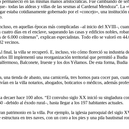
o permaneció en las mismas manos aristocráticas. Fue cambiando de señ
raque– todas las aldeas y villas de las sesmas al Cardenal Mendoza”. La
gar estaba cotidianamente gobernado por el «concejo», una institución
o.
Incluso, en aquellas épocas más complicadas –al inicio del XVIII–, cua
cuatro días en el enclave, saqueando las casas y edificios nobles, rob
 de 6.000 colmenas”, explican especialistas. Todo ello se valoró en 44
02 vecinos.
inal, la villa se recuperó. E, incluso, vio cómo floreció su industria de
los III implementó una reorganización territorial que permitió a Budia
Valfermoso, Balconete, Irueste y los dos Yélamos. De esta forma, Budia 
, una tienda de abasto, una carnicería, tres hornos para cocer pan, cuat
ivían en la villa notarios, abogados, boticarios o médicos, además prof
 decaer hace 100 años. “El convulso siglo XX inició su singladura con 
0 –debido al éxodo rural–, hasta llegar a los 197 habitantes actuales.
n patrimonio en la villa. Por ejemplo, la iglesia parroquial del siglo X
estructura en tres naves, con un coro a los pies y una pila bautismal ro