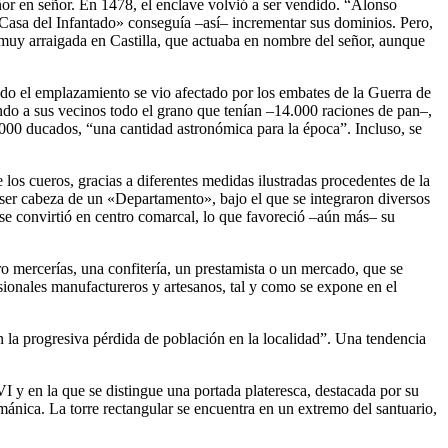
or en señor. En 1478, el enclave volvió a ser vendido. “Alonso
 «Casa del Infantado» conseguía –así– incrementar sus dominios. Pero,
 muy arraigada en Castilla, que actuaba en nombre del señor, aunque
ndo el emplazamiento se vio afectado por los embates de la Guerra de
ando a sus vecinos todo el grano que tenían –14.000 raciones de pan–,
.000 ducados, “una cantidad astronómica para la época”. Incluso, se
 los cueros, gracias a diferentes medidas ilustradas procedentes de la
 ser cabeza de un «Departamento», bajo el que se integraron diversos
se convirtió en centro comarcal, lo que favoreció –aún más– su
ro mercerías, una confitería, un prestamista o un mercado, que se
esionales manufactureros y artesanos, tal y como se expone en el
la progresiva pérdida de población en la localidad”. Una tendencia
VI y en la que se distingue una portada plateresca, destacada por su
mánica. La torre rectangular se encuentra en un extremo del santuario,