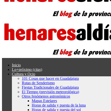
Inicio
Lo+próximo (citas)
Cultura y Ocio
101 Cosas que hacer en Guadalajara
Rutas de Senderismo
Fiestas Tradicionales de Guadalajara
El Tiempo (previsión meteorológica)
Otros fenómenos astronómicos
Mapas Estelares
Horas de salida y puesta de la luna
Horas de salida y puesta del sol