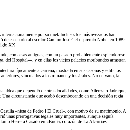
s internacionalmente por su miel. Incluso, los más avezados han
rvió de escenario al escritor Camino José Cela –premio Nobel en 1989–
 siglo XX.
rande, con casas antiguas, con un pasado probablemente esplendoroso.
ga, del Hospital—, y en ellas los viejos palacios moribundos arrastran
tectura típicamente alcarreña, mostrada en sus casonas y edificios
 anteriores, vinculados a los romanos y los árabes. No en vano, la
una aldea que dependió de otras localidades, como Atienza o Jadraque,
ar. Una circunstancia que acabó desembocando en una decisión regia
Castilla –nieta de Pedro I El Cruel–, con motivo de su matrimonio. A
uirió unas prerrogativas legales muy importantes, aunque seguía
 Antonio Herrera Casado en «Budia, corazón de La Alcarria».