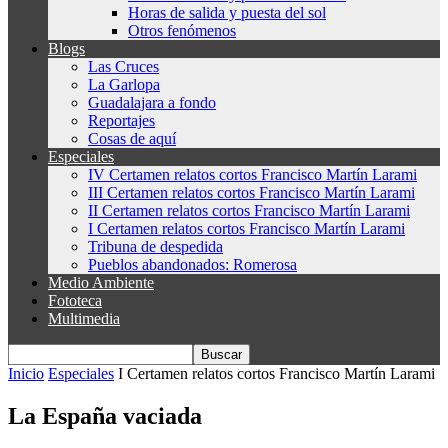
Horas de salida y puesta del sol
Otros fenómenos
Blogs
Las Cruces
La Garlopa
Guadalajara a fondo
Reportajes
Cosas de aquí
Especiales
IV Certamen relatos cortos Francisco Martín Larami
III Certamen relatos cortos Francisco Martín Larami
II Certamen relatos cortos Francisco Martín Larami
I Certamen relatos cortos Francisco Martín Larami
Tribuna de despedida
Pueblos abandonados: Romerosa
Medio Ambiente
Fototeca
Multimedia
Inicio
Especiales
I Certamen relatos cortos Francisco Martín Larami
La España vaciada