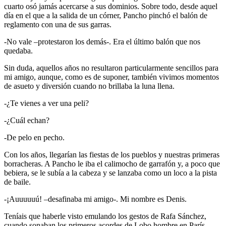
cuarto osó jamás acercarse a sus dominios. Sobre todo, desde aquel
día en el que a la salida de un córner, Pancho pinchó el balón de
reglamento con una de sus garras.
-No vale –protestaron los demás-. Era el último balón que nos
quedaba.
Sin duda, aquellos años no resultaron particularmente sencillos para
mi amigo, aunque, como es de suponer, también vivimos momentos
de asueto y diversión cuando no brillaba la luna llena.
-¿Te vienes a ver una peli?
-¿Cuál echan?
-De pelo en pecho.
Con los años, llegarían las fiestas de los pueblos y nuestras primeras
borracheras. A Pancho le iba el calimocho de garrafón y, a poco que
bebiera, se le subía a la cabeza y se lanzaba como un loco a la pista
de baile.
-¡Auuuuuú! –desafinaba mi amigo-. Mi nombre es Denis.
Teníais que haberle visto emulando los gestos de Rafa Sánchez,
cuando sonaban los primeros acordes de Lobo hombre en París,