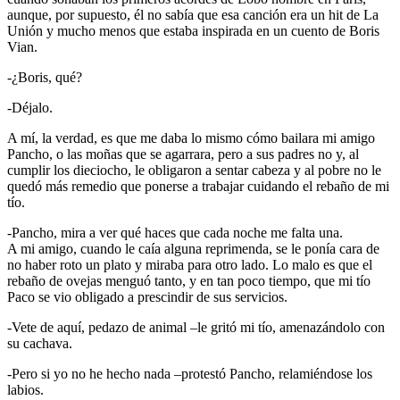
aunque, por supuesto, él no sabía que esa canción era un hit de La
Unión y mucho menos que estaba inspirada en un cuento de Boris
Vian.
-¿Boris, qué?
-Déjalo.
A mí, la verdad, es que me daba lo mismo cómo bailara mi amigo
Pancho, o las moñas que se agarrara, pero a sus padres no y, al
cumplir los dieciocho, le obligaron a sentar cabeza y al pobre no le
quedó más remedio que ponerse a trabajar cuidando el rebaño de mi
tío.
-Pancho, mira a ver qué haces que cada noche me falta una.
A mi amigo, cuando le caía alguna reprimenda, se le ponía cara de
no haber roto un plato y miraba para otro lado. Lo malo es que el
rebaño de ovejas menguó tanto, y en tan poco tiempo, que mi tío
Paco se vio obligado a prescindir de sus servicios.
-Vete de aquí, pedazo de animal –le gritó mi tío, amenazándolo con
su cachava.
-Pero si yo no he hecho nada –protestó Pancho, relamiéndose los
labios.