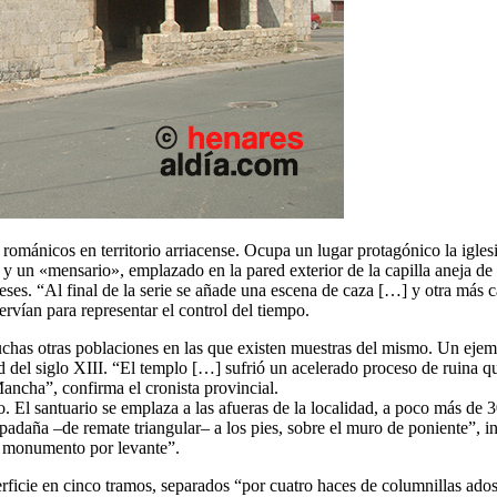
románicos en territorio arriacense. Ocupa un lugar protagónico la igles
 y un «mensario», emplazado en la pared exterior de la capilla aneja de
eses. “Al final de la serie se añade una escena de caza […] y otra más c
ervían para representar el control del tiempo.
uchas otras poblaciones en las que existen muestras del mismo. Un ejem
d del siglo XIII. “El templo […] sufrió un acelerado proceso de ruina q
ancha”, confirma el cronista provincial.
El santuario se emplaza a las afueras de la localidad, a poco más de 3
spadaña –de remate triangular– a los pies, sobre el muro de poniente”, 
l monumento por levante”.
perficie en cinco tramos, separados “por cuatro haces de columnillas ados