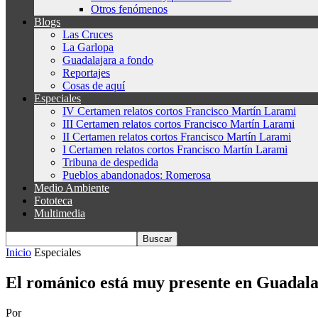
Otros fenómenos
Blogs
Las Cruces
La Garlopa
Guadalajara a fondo
Reportajes
Cosas de aquí
Especiales
IV Certamen relatos cortos Francisco Martín Larami
III Certamen relatos cortos Francisco Martín Larami
II Certamen relatos cortos Francisco Martín Larami
I Certamen relatos cortos Francisco Martín Larami
Tribuna de despedida
Pueblos abandonados: Romerosa
Medio Ambiente
Fototeca
Multimedia
Inicio
Especiales
El románico está muy presente en Guadala
Por