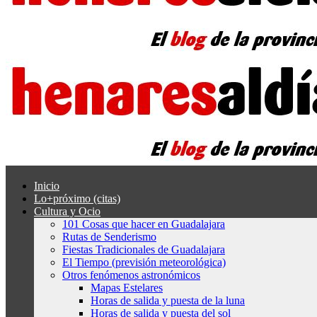
Inicio
Lo+próximo (citas)
Cultura y Ocio
101 Cosas que hacer en Guadalajara
Rutas de Senderismo
Fiestas Tradicionales de Guadalajara
El Tiempo (previsión meteorológica)
Otros fenómenos astronómicos
Mapas Estelares
Horas de salida y puesta de la luna
Horas de salida y puesta del sol