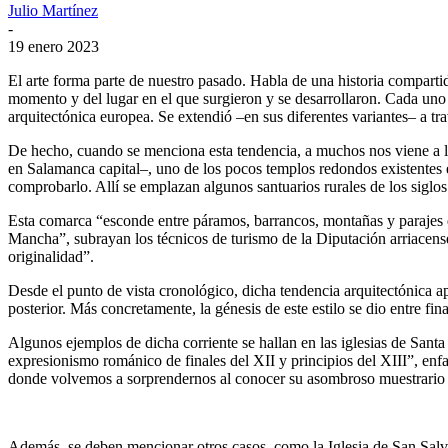
Julio Martínez
-
19 enero 2023
El arte forma parte de nuestro pasado. Habla de una historia compartida
momento y del lugar en el que surgieron y se desarrollaron. Cada uno t
arquitectónica europea. Se extendió –en sus diferentes variantes– a tra
De hecho, cuando se menciona esta tendencia, a muchos nos viene a la
en Salamanca capital–, uno de los pocos templos redondos existentes 
comprobarlo. Allí se emplazan algunos santuarios rurales de los siglo
Esta comarca “esconde entre páramos, barrancos, montañas y parajes de
Mancha”, subrayan los técnicos de turismo de la Diputación arriacens
originalidad”.
Desde el punto de vista cronológico, dicha tendencia arquitectónica a
posterior. Más concretamente, la génesis de este estilo se dio entre fi
Algunos ejemplos de dicha corriente se hallan en las iglesias de San
expresionismo románico de finales del XII y principios del XIII”, enf
donde volvemos a sorprendernos al conocer su asombroso muestrario
Además, se deben mencionar otros casos, como la Iglesia de San Salvad