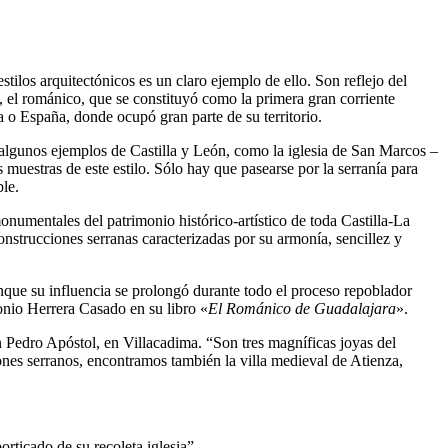
tilos arquitectónicos es un claro ejemplo de ello. Son reflejo del
a, el románico, que se constituyó como la primera gran corriente
ia o España, donde ocupó gran parte de su territorio.
 algunos ejemplos de Castilla y León, como la iglesia de San Marcos –
uestras de este estilo. Sólo hay que pasearse por la serranía para
ble.
numentales del patrimonio histórico-artístico de toda Castilla-La
strucciones serranas caracterizadas por su armonía, sencillez y
unque su influencia se prolongó durante todo el proceso repoblador
tonio Herrera Casado en su libro «
El Románico de Guadalajara
».
 Pedro Apóstol, en Villacadima. “Son tres magníficas joyas del
ones serranos, encontramos también la villa medieval de Atienza,
rticado de su recoleta iglesia”.