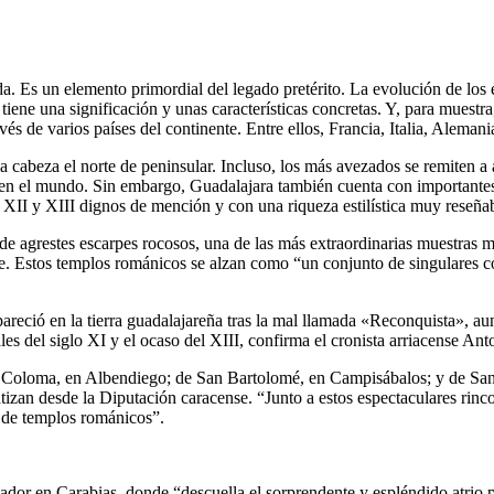
. Es un elemento primordial del legado pretérito. La evolución de los es
iene una significación y unas características concretas. Y, para muestr
vés de varios países del continente. Entre ellos, Francia, Italia, Aleman
 cabeza el norte de peninsular. Incluso, los más avezados se remiten a
en el mundo. Sin embargo, Guadalajara también cuenta con importantes m
s XII y XIII dignos de mención y con una riqueza estilística muy reseña
 agrestes escarpes rocosos, una de las más extraordinarias muestras mo
e. Estos templos románicos se alzan como “un conjunto de singulares con
pareció en la tierra guadalajareña tras la mal llamada «Reconquista», a
nales del siglo XI y el ocaso del XIII, confirma el cronista arriacense An
ta Coloma, en Albendiego; de San Bartolomé, en Campisábalos; y de San
atizan desde la Diputación caracense. “Junto a estos espectaculares rinc
 de templos románicos”.
or en Carabias, donde “descuella el sorprendente y espléndido atrio po