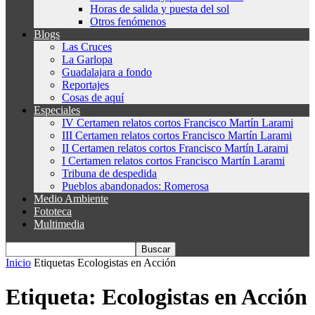
Horas de salida y puesta del sol
Otros fenómenos
Blogs
Las Cruces
La Garlopa
Guadalajara a fondo
Reportajes
Cosas de aquí
Especiales
IV Certamen relatos cortos Francisco Martín Larami
III Certamen relatos cortos Francisco Martín Larami
II Certamen relatos cortos Francisco Martín Larami
I Certamen relatos cortos Francisco Martín Larami
Tribuna de despedida
Pueblos abandonados: Romerosa
Medio Ambiente
Fototeca
Multimedia
Inicio
Etiquetas
Ecologistas en Acción
Etiqueta: Ecologistas en Acción