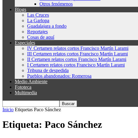
Otros fenómenos
Blogs
Las Cruces
La Garlopa
Guadalajara a fondo
Reportajes
Cosas de aquí
Especiales
IV Certamen relatos cortos Francisco Martín Larami
III Certamen relatos cortos Francisco Martín Larami
II Certamen relatos cortos Francisco Martín Larami
I Certamen relatos cortos Francisco Martín Larami
Tribuna de despedida
Pueblos abandonados: Romerosa
Medio Ambiente
Fototeca
Multimedia
Inicio
Etiquetas
Paco Sánchez
Etiqueta: Paco Sánchez