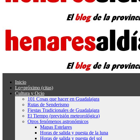
Inicio
Lo+próximo (citas)
Cultura y Ocio
101 Cosas que hacer en Guadalajara
Rutas de Senderismo
Fiestas Tradicionales de Guadalajara
El Tiempo (previsión meteorológica)
Otros fenómenos astronómicos
Mapas Estelares
Horas de salida y puesta de la luna
Horas de salida y puesta del sol