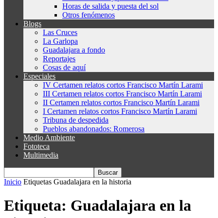
Horas de salida y puesta del sol
Otros fenómenos
Blogs
Las Cruces
La Garlopa
Guadalajara a fondo
Reportajes
Cosas de aquí
Especiales
IV Certamen relatos cortos Francisco Martín Larami
III Certamen relatos cortos Francisco Martín Larami
II Certamen relatos cortos Francisco Martín Larami
I Certamen relatos cortos Francisco Martín Larami
Tribuna de despedida
Pueblos abandonados: Romerosa
Medio Ambiente
Fototeca
Multimedia
Inicio
Etiquetas
Guadalajara en la historia
Etiqueta: Guadalajara en la