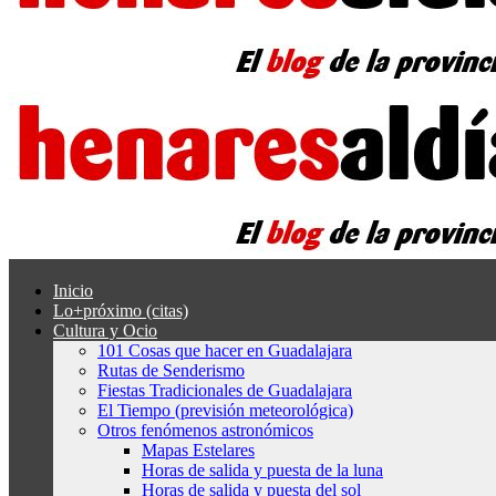
Inicio
Lo+próximo (citas)
Cultura y Ocio
101 Cosas que hacer en Guadalajara
Rutas de Senderismo
Fiestas Tradicionales de Guadalajara
El Tiempo (previsión meteorológica)
Otros fenómenos astronómicos
Mapas Estelares
Horas de salida y puesta de la luna
Horas de salida y puesta del sol