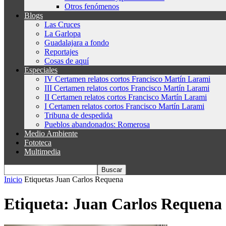
Otros fenómenos
Blogs
Las Cruces
La Garlopa
Guadalajara a fondo
Reportajes
Cosas de aquí
Especiales
IV Certamen relatos cortos Francisco Martín Larami
III Certamen relatos cortos Francisco Martín Larami
II Certamen relatos cortos Francisco Martín Larami
I Certamen relatos cortos Francisco Martín Larami
Tribuna de despedida
Pueblos abandonados: Romerosa
Medio Ambiente
Fototeca
Multimedia
Inicio
Etiquetas
Juan Carlos Requena
Etiqueta: Juan Carlos Requena