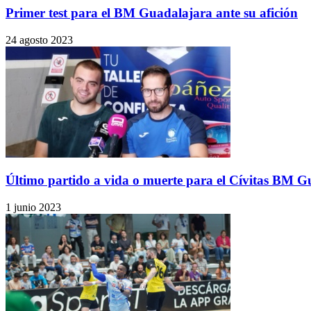
Primer test para el BM Guadalajara ante su afición
24 agosto 2023
Último partido a vida o muerte para el Cívitas BM Gu
1 junio 2023