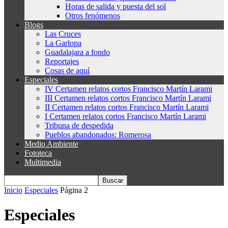
Horas de salida y puesta del sol
Otros fenómenos
Blogs
Las Cruces
La Garlopa
Guadalajara a fondo
Reportajes
Cosas de aquí
Especiales
IV Certamen relatos cortos Francisco Martín Larami
III Certamen relatos cortos Francisco Martín Larami
II Certamen relatos cortos Francisco Martín Larami
I Certamen relatos cortos Francisco Martín Larami
Tribuna de despedida
Pueblos abandonados: Romerosa
Medio Ambiente
Fototeca
Multimedia
Inicio
Especiales
Página 2
Especiales